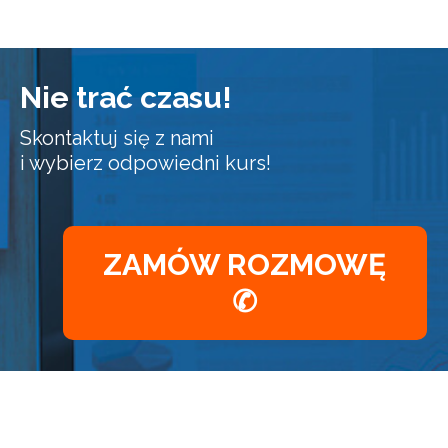
Nie trać czasu!
Skontaktuj się z nami
i wybierz odpowiedni kurs!
ZAMÓW ROZMOWĘ
✆